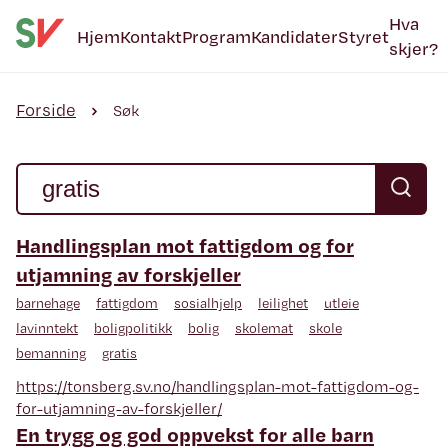
Hva
Hjem
Kontakt
Program
Kandidater
Styret
skjer?
Forside
Søk
Handlingsplan mot fattigdom og for
utjamning av forskjeller
barnehage
fattigdom
sosialhjelp
leilighet
utleie
lavinntekt
boligpolitikk
bolig
skolemat
skole
bemanning
gratis
https://tonsberg.sv.no/handlingsplan-mot-fattigdom-og-
for-utjamning-av-forskjeller/
En trygg og god oppvekst for alle barn