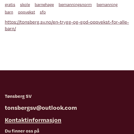
gratis
skole
barnehage
bemanningsnorm
bemanning
barn
oppvekst
sfo
https://tonsberg.sv.no/en-trygg-og-god-oppvekst-for-alle-
barn/
Tønsberg SV
tonsbergsv@outlook.com
Kontaktinformasjon
Du finner oss på