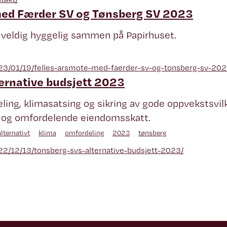
med Færder SV og Tønsberg SV 2023
 veldig hyggelig sammen på Papirhuset.
2023/01/19/felles-arsmote-med-faerder-sv-og-tonsberg-sv-202
ernative budsjett 2023
ing, klimasatsing og sikring av gode oppvekstsvilkå
ig og omfordelende eiendomsskatt.
alternativt
klima
omfordeling
2023
tønsberg
022/12/13/tonsberg-svs-alternative-budsjett-2023/