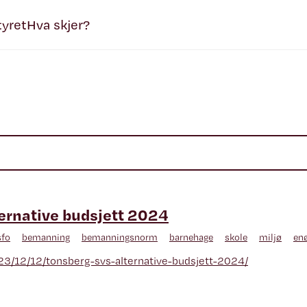
tyret
Hva skjer?
ernative budsjett 2024
sfo
bemanning
bemanningsnorm
barnehage
skole
miljø
en
023/12/12/tonsberg-svs-alternative-budsjett-2024/