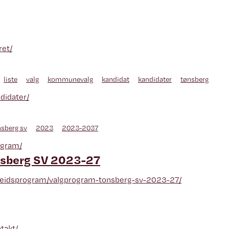
ret/
liste
valg
kommunevalg
kandidat
kandidater
tønsberg
ndidater/
nsberg sv
2023
2023-2037
ogram/
sberg SV 2023-27
arbeidsprogram/valgprogram-tonsberg-sv-2023-27/
takt/