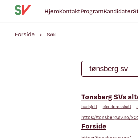
Hjem
Kontakt
Program
Kandidater
S
Forside
Søk
Tønsberg SVs alt
budsjett
eiendomsskatt
https://tonsberg.sv.no/2
Forside
https://tonsberg.sv.no/