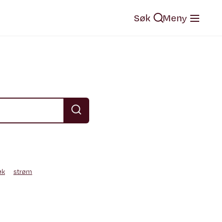
Søk
Meny
øk
strøm