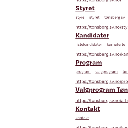
Styret
styre
styret
tønsberg sv
https://tonsberg.sv.no/sty
Kandidater
listekandidater
kumulerte
https://tonsberg.sv.no/ka
Program
program
valgprogram
tø
https://tonsberg.sv.no/pr
Valgprogram Tøn
https://tonsberg.sv.no/
Kontakt
kontakt
https://tonsberg.sv.no/kon