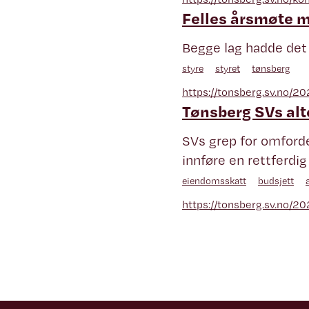
Felles årsmøte 
Begge lag hadde det
styre
styret
tønsberg
https://tonsberg.sv.no/
Tønsberg SVs alt
SVs grep for omfordel
innføre en rettferd
eiendomsskatt
budsjett
https://tonsberg.sv.no/2